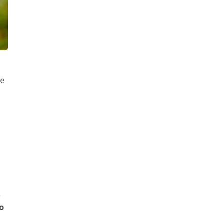
ue
e
o