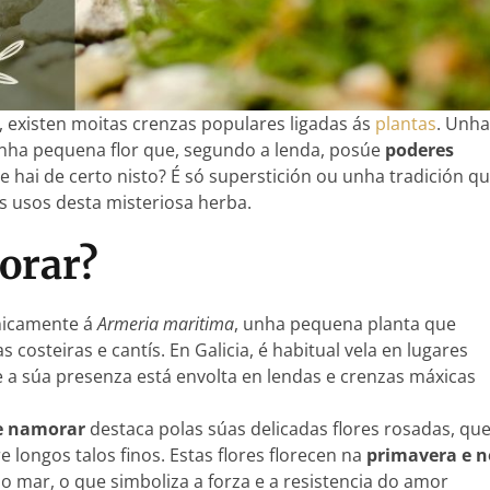
s, existen moitas crenzas populares ligadas ás
plantas
. Unha
unha pequena flor que, segundo a lenda, posúe
poderes
e hai de certo nisto? É só superstición ou unha tradición q
s usos desta misteriosa herba.
orar?
nicamente á
Armeria maritima
, unha pequena planta que
osteiras e cantís. En Galicia, é habitual vela en lugares
 a súa presenza está envolta en lendas e crenzas máxicas
e namorar
destaca polas súas delicadas flores rosadas, qu
ongos talos finos. Estas flores florecen na
primavera e n
 do mar, o que simboliza a forza e a resistencia do amor