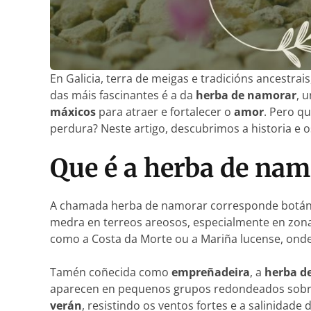
En Galicia, terra de meigas e tradicións ancestrai
das máis fascinantes é a da
herba de namorar
, 
máxicos
para atraer e fortalecer o
amor
. Pero qu
perdura? Neste artigo, descubrimos a historia e o
Que é a herba de nam
A chamada herba de namorar corresponde botá
medra en terreos areosos, especialmente en zonas c
como a Costa da Morte ou a Mariña lucense, onde
Tamén coñecida como
empreñadeira
, a
herba d
aparecen en pequenos grupos redondeados sobre l
verán
, resistindo os ventos fortes e a salinidade