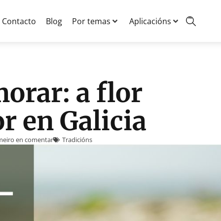
Contacto
Blog
Por temas
Aplicacións
orar: a flor
r en Galicia
imeiro en comentar
Tradicións