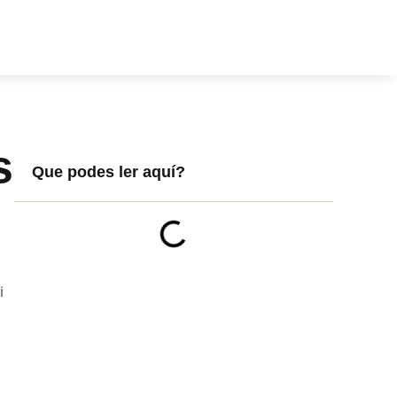
s
Que podes ler aquí?
i