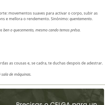
orte: movementos suaves para activar o corpo, subir as
sións e mellora o rendemento. Sinónimo:
quentamento
.
mos ben o quecemento, mesmo cando temos présa.
das as cousas e, se cadra, te duchas despois de adestrar.
 á sala de máquinas.