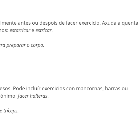
mente antes ou despois de facer exercicio. Axuda a quenta
imos:
estarricar
e
estricar
.
ra preparar o corpo.
pesos. Pode incluír exercicios con mancornas, barras ou
inónimo:
facer halteras
.
 tríceps.