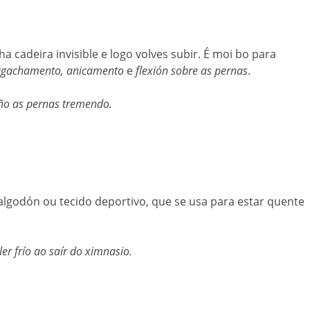
a cadeira invisible e logo volves subir. É moi bo para
agachamento, anicamento
e
flexión sobre as pernas
.
eño as pernas tremendo.
godón ou tecido deportivo, que se usa para estar quente
er frío ao saír do ximnasio.