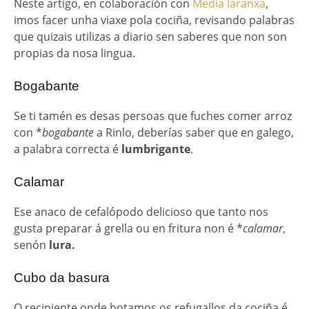
Neste artigo, en colaboración con
Media laranxa
,
imos facer unha viaxe pola cociña, revisando palabras
que quizais utilizas a diario sen saberes que non son
propias da nosa lingua.
Bogabante
Se ti tamén es desas persoas que fuches comer arroz
con *
bogabante
a Rinlo, deberías saber que en galego,
a palabra correcta é
lumbrigante
.
Calamar
Ese anaco de cefalópodo delicioso que tanto nos
gusta preparar á grella ou en fritura non é *
calamar
,
senón
lura.
Cubo da basura
O recipiente onde botamos os refugallos da cociña é