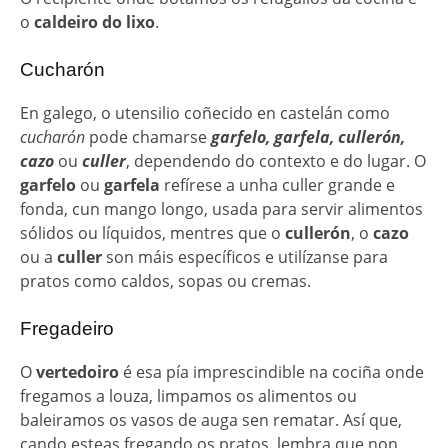
o
caldeiro do lixo
.
Cucharón
En galego, o utensilio coñecido en castelán como
cucharón
pode chamarse
garfelo, garfela, cullerón,
cazo
ou
culler
, dependendo do contexto e do lugar. O
garfelo
ou
garfela
refírese a unha culler grande e
fonda, cun mango longo, usada para servir alimentos
sólidos ou líquidos, mentres que o
cullerón
, o
cazo
ou a
culler
son máis específicos e utilízanse para
pratos como caldos, sopas ou cremas.
Fregadeiro
O
vertedoiro
é esa pía imprescindible na cociña onde
fregamos a louza, limpamos os alimentos ou
baleiramos os vasos de auga sen rematar. Así que,
cando esteas fregando os pratos, lembra que non