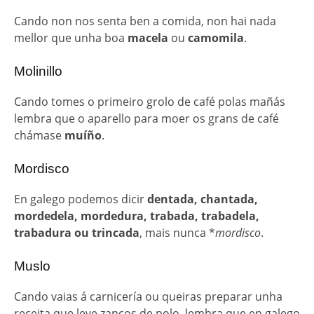
Cando non nos senta ben a comida, non hai nada
mellor que unha boa
macela
ou
camomila
.
Molinillo
Cando tomes o primeiro grolo de café polas mañás
lembra que o aparello para moer os grans de café
chámase
muíño
.
Mordisco
En galego podemos dicir
dentada, chantada,
mordedela, mordedura, trabada, trabadela,
trabadura ou trincada
, mais nunca *
mordisco
.
Muslo
Cando vaias á carnicería ou queiras preparar unha
receita que leve zancos de polo, lembra que en galego