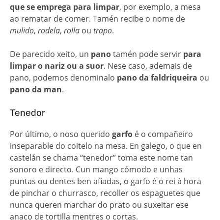
que se emprega para limpar
, por exemplo, a mesa
ao rematar de comer. Tamén recibe o nome de
mulido
,
rodela
,
rolla
ou
trapo
.
De parecido xeito, un
pano
tamén pode servir
para
limpar o nariz ou a suor
. Nese caso, ademais de
pano, podemos denominalo
pano da faldriqueira
ou
pano da man
.
Tenedor
Por último, o noso querido
garfo
é o compañeiro
inseparable do coitelo na mesa. En galego, o que en
castelán se chama “tenedor” toma este nome tan
sonoro e directo. Cun mango cómodo e unhas
puntas ou dentes ben afiadas, o garfo é o rei á hora
de pinchar o churrasco, recoller os espaguetes que
nunca queren marchar do prato ou suxeitar ese
anaco de tortilla mentres o cortas.